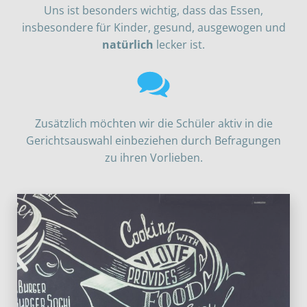
Uns ist besonders wichtig, dass das Essen,
insbesondere für Kinder, gesund, ausgewogen und
natürlich
lecker ist.
Zusätzlich möchten wir die Schüler aktiv in die
Gerichtsauswahl einbeziehen durch Befragungen
zu ihren Vorlieben.